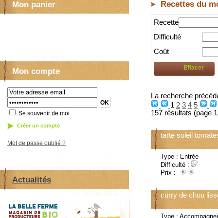
Recettes du m
Mon panier
Recette
Aucun Article
Difficulté
Coût
Effacer
Mon compte
La recherche précéd
1
2
3
4
5
157 résultats (page 1
Se souvenir de moi
Créer un compte
tarte soleil tomate
Mot de passe oublié ?
Type : Entrée
Difficulté :
Prix :
Actualités
curry de chou liss
Type : Accompagne