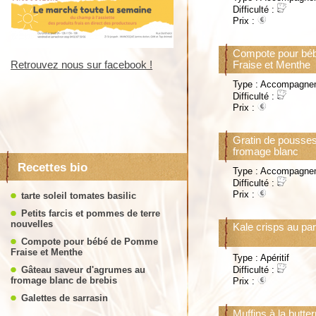
Difficulté :
Prix :
Compote pour b
Retrouvez nous sur facebook !
Retrouvez nous sur facebook 
Fraise et Menthe
Type : Accompagne
Difficulté :
Prix :
Gratin de pousses
fromage blanc
Recettes bio
Type : Accompagne
Difficulté :
Prix :
tarte soleil tomates basilic
Petits farcis et pommes de terre
nouvelles
Kale crisps au p
Compote pour bébé de Pomme
Fraise et Menthe
Type : Apéritif
Gâteau saveur d'agrumes au
Difficulté :
fromage blanc de brebis
Prix :
Galettes de sarrasin
Muffins à la butter